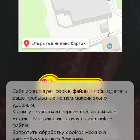
Сайт использует cookie-файлы, чтобы сделать
ваше пребывание на нем максимально
удобным.
Все материалы данного сайта являются
К cайту подключен сервис веб-аналитики
объектами авторского права (в том числе
Яндекс. Метрика, использующий cookie-
дизайн). Запрещается копирование,
распространение (в том числе путем
файлы.
копирования на другие сайты и ресурсы в
Запретить обработку cookies можно в
Интернете) или любое иное использование
настройках вашего браузера.