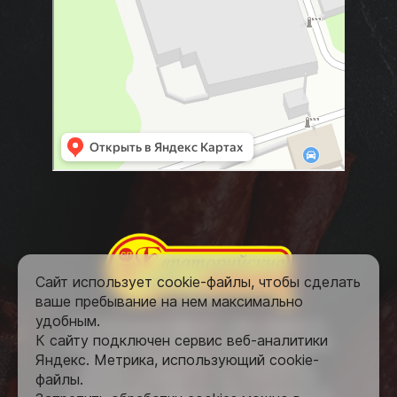
Сайт использует cookie-файлы, чтобы сделать
ваше пребывание на нем максимально
удобным.
Все материалы данного сайта являются
К cайту подключен сервис веб-аналитики
объектами авторского права (в том числе
Яндекс. Метрика, использующий cookie-
дизайн). Запрещается копирование,
распространение (в том числе путем
файлы.
копирования на другие сайты и ресурсы в